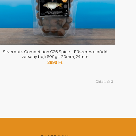
Silverbaits Competition G26 Spice – Fűszeres oldódó
verseny bojli 500g – 20mm, 24mm
2990
Ft
Oldal 1 tól 3