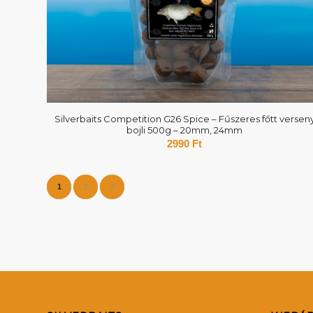
Silverbaits Competition G26 Spice – Fűszeres főtt versen
bojli 500g – 20mm, 24mm
2990
Ft
1
2
3