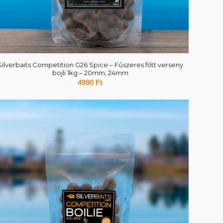
Silverbaits Competition G26 Spice – Fűszeres főtt verseny
bojli 1kg – 20mm, 24mm
4990
Ft