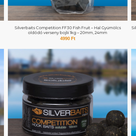
Silverbaits Competition FF30 Fish Fruit – Hal Gyümölcs
Si
oldódó verseny bojlii 1kg – 20mm, 24mm
4990
Ft