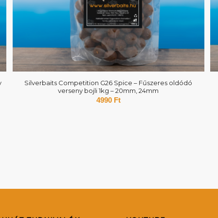
y
Silverbaits Competition G26 Spice – Fűszeres oldódó
verseny bojli 1kg – 20mm, 24mm
4990
Ft