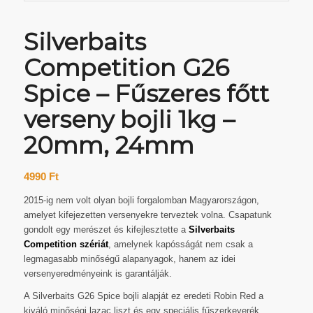
Silverbaits
Competition G26
Spice – Fűszeres főtt
verseny bojli 1kg –
20mm, 24mm
4990
Ft
2015-ig nem volt olyan bojli forgalomban Magyarországon,
amelyet kifejezetten versenyekre terveztek volna. Csapatunk
gondolt egy merészet és kifejlesztette a
Silverbaits
Competition szériát
, amelynek kapósságát nem csak a
legmagasabb minőségű alapanyagok, hanem az idei
versenyeredményeink is garantálják.
A Silverbaits G26 Spice bojli alapját ez eredeti Robin Red a
kiváló minőségi lazac liszt és egy speciális fűszerkeverék