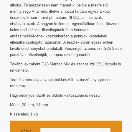
alkotja. Természetesen nem maradt ki belőle a megfelelő
mennyiségű Vitamelo, illetve a hozzá tartozó egyéb alkotó
összetevők sem, mint pl.: betain, NHDC, aminosavak,
étvágyfokozók. A nagyon kellemes, egyedülállóan édes-fűszeres-
halas bojli ízének- illatvilágának és a könnyen
emészthetőségének köszönhetően a pontyok képtelenek
ellenállni csalogató hatásának. A tesztek során egész évben
kiváló eredményeket produkált. Vonzerejét azonos ízű G26 Spice
pasztával növelhetjük, a kapás szinte garantált.
További extraként G26 Method Mix és azonos ízű CSL locsoló is
rendelhető.
Természetes alapanyagokból készült, színező anyagot nem
tartalmaz.
Hagyományos főzött és oldódó változatban is készül.
Méret: 20 mm, 24 mm
Kiszerelés: 1 kg
Méret