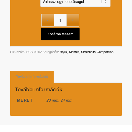
Kosárba teszem
Cikkszám:
SCB-001/2
Kategóriák:
Bojlik
,
Kiemelt
,
Silverbaits Competition
További információk
További információk
MÉRET
20 mm, 24 mm