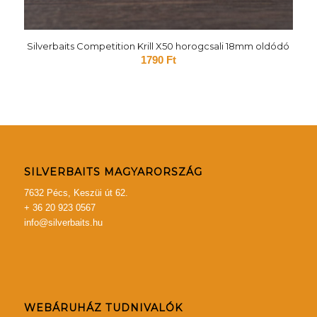
Silverbaits Competition Krill X50 horogcsali 18mm oldódó
1790
Ft
SILVERBAITS MAGYARORSZÁG
7632 Pécs, Keszüi út 62.
+ 36 20 923 0567
info@silverbaits.hu
WEBÁRUHÁZ TUDNIVALÓK