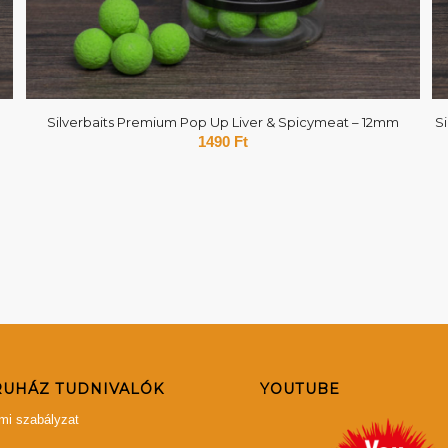
Silverbaits Premium Pop Up Liver & Spicymeat – 12mm
S
1490
Ft
UHÁZ TUDNIVALÓK
YOUTUBE
mi szabályzat