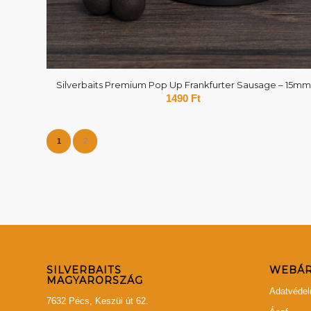
Silverbaits Premium Pop Up Frankfurter Sausage – 15mm
1490
Ft
1
2
SILVERBAITS
WEBÁR
MAGYARORSZÁG
Adatvédel
7632 Pécs, Keszüi út 62.