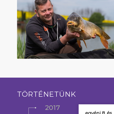
TÖRTÉNETÜNK
2017
egyéni 8. és