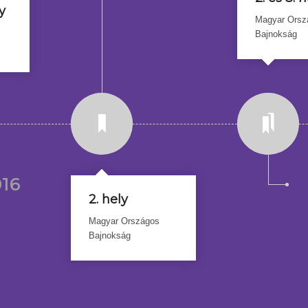
y
Magyar Orsz
Bajnokság
016
2. hely
Magyar Országos
Bajnokság