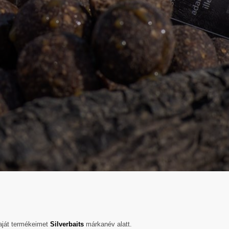
aját termékeimet
Silverbaits
márkanév alatt.