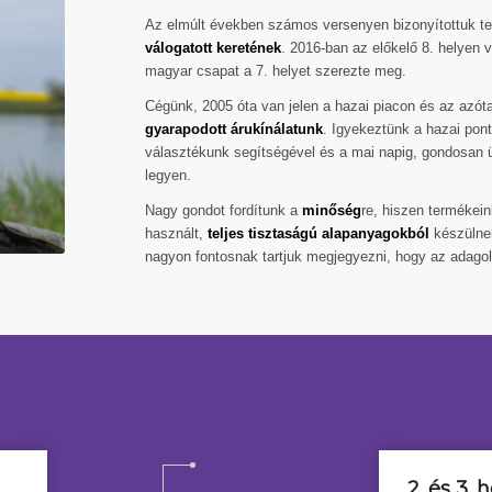
Az elmúlt években számos versenyen bizonyítottuk t
válogatott keretének
. 2016-ban az előkelő 8. helyen 
magyar csapat a 7. helyet szerezte meg.
Cégünk, 2005 óta van jelen a hazai piacon és az azót
gyarapodott árukínálatunk
. Igyekeztünk a hazai pon
választékunk segítségével és a mai napig, gondosan 
legyen.
Nagy gondot fordítunk a
minőség
re, hiszen termékei
használt,
teljes tisztaságú alapanyagokból
készülnek
nagyon fontosnak tartjuk megjegyezni, hogy az adagolá
2. és 3. 