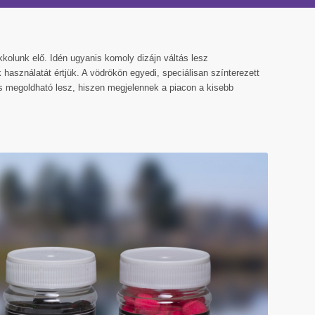
kolunk elő. Idén ugyanis komoly dizájn váltás lesz
használatát értjük. A vödrökön egyedi, speciálisan színterezett
 is megoldható lesz, hiszen megjelennek a piacon a kisebb