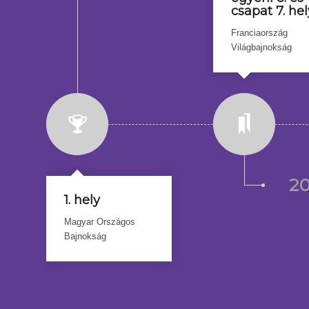
csapat 7. hel
Franciaország
Világbajnokság
2
1. hely
Magyar Országos
Bajnokság