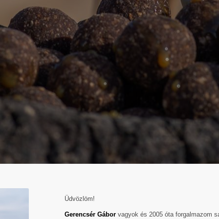
Üdvözlöm!
Gerencsér Gábor
vagyok és 2005 óta forgalmazom s