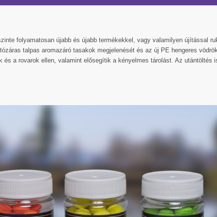
zinte folyamatosan újabb és újabb termékekkel, vagy valamilyen újítással ruk
mítózáras talpas aromazáró tasakok megjelenését és az új PE hengeres vödrök 
k és a rovarok ellen, valamint elősegítik a kényelmes tárolást. Az utántöltés