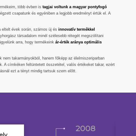
ermékeim, több évben is
tagjai voltunk a magyar pontyfogó
végzett csapatunk és egyéniben a legjobb eredményt értük el. A
a eltelt évek során, számos új és
innovatív termékkel
tyhorgász társadalom minél szélesebb rétegét megszólítani
ügyelünk arra, hogy termékeink
ár-érték aránya optimális
nk nem takarmányokból, hanem főképp az élelmiszeriparban
. A címkéken feltüntetett összetétel, valós értékeket takar, ezért
snál ezt a tényt mindig tartsuk szem előtt.
2008
hely
3. he