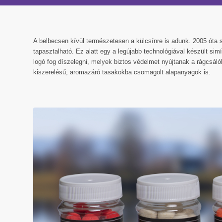
A belbecsen kívül természetesen a külcsínre is adunk. 2005 óta s
tapasztalható. Ez alatt egy a legújabb technológiával készült si
logó fog díszelegni, melyek biztos védelmet nyújtanak a rágcsáló
kiszerelésű, aromazáró tasakokba csomagolt alapanyagok is.