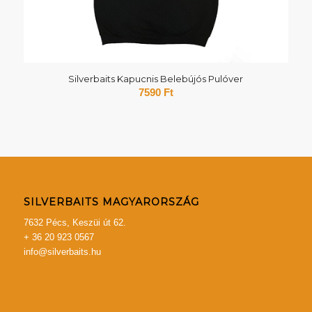
Silverbaits Kapucnis Belebújós Pulóver
7590
Ft
SILVERBAITS MAGYARORSZÁG
7632 Pécs, Keszüi út 62.
+ 36 20 923 0567
info@silverbaits.hu