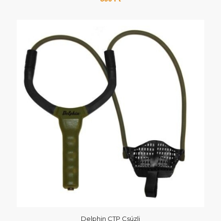
Delphin CTP Csúzli