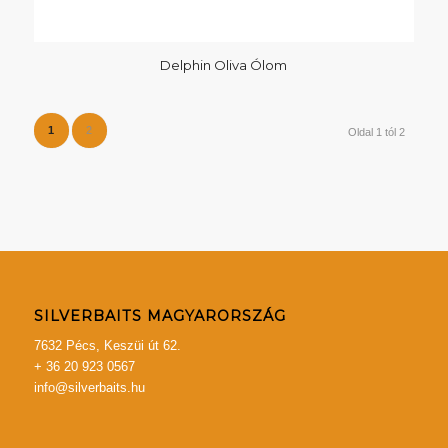
Delphin Oliva Ólom
1
2
Oldal 1 tól 2
SILVERBAITS MAGYARORSZÁG
7632 Pécs, Keszüi út 62.
+ 36 20 923 0567
info@silverbaits.hu