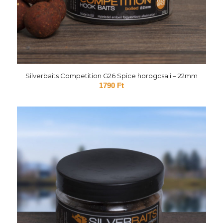
Silverbaits Competition G26 Spice horogcsali – 22mm
1790
Ft