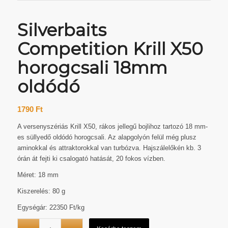
Silverbaits
Competition Krill X50
horogcsali 18mm
oldódó
1790
Ft
A versenyszériás Krill X50, rákos jellegű bojlihoz tartozó 18 mm-
es süllyedő oldódó horogcsali. Az alapgolyón felül még plusz
aminokkal és attraktorokkal van turbózva. Hajszálelőkén kb. 3
órán át fejti ki csalogató hatását, 20 fokos vízben.
Méret: 18 mm
Kiszerelés: 80 g
Egységár: 22350 Ft/kg