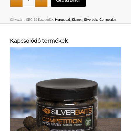
Kosárba teszem
Cikkszám:
SBC-19
Kategóriák:
Horogcsali
,
Kiemelt
,
Silverbaits Competition
Kapcsolódó termékek