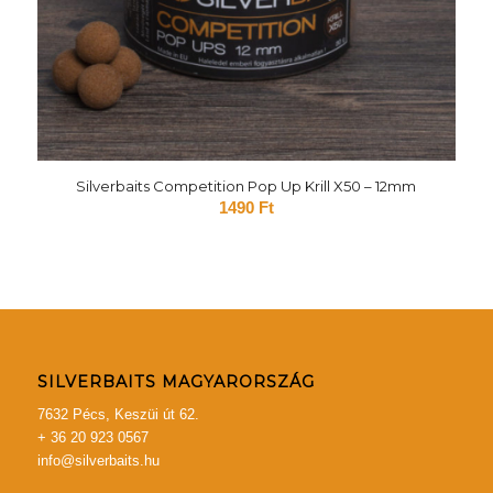
Silverbaits Competition Pop Up Krill X50 – 12mm
1490
Ft
SILVERBAITS MAGYARORSZÁG
7632 Pécs, Keszüi út 62.
+ 36 20 923 0567
info@silverbaits.hu