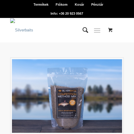
Termékek
Fiókom
Kosár
Pénztár
Info: +36 20 923 0567