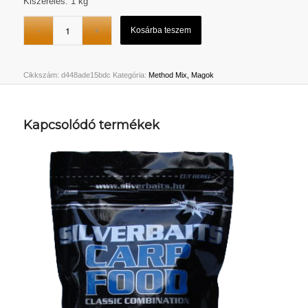
Kiszerelés: 1 kg
Kosárba teszem
Cikkszám:
d448ade15bdc
Kategória:
Method Mix, Magok
Kapcsolódó termékek