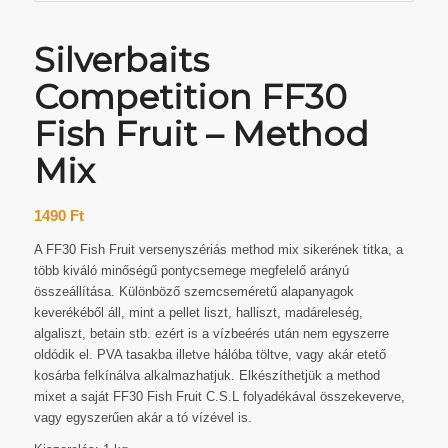
Silverbaits
Competition FF30
Fish Fruit – Method
Mix
1490
Ft
A FF30 Fish Fruit versenyszériás method mix sikerének titka, a
több kiváló minőségű pontycsemege megfelelő arányú
összeállítása. Különböző szemcseméretű alapanyagok
keverékéből áll, mint a pellet liszt, halliszt, madáreleség,
algaliszt, betain stb. ezért is a vízbeérés után nem egyszerre
oldódik el. PVA tasakba illetve hálóba töltve, vagy akár etető
kosárba felkínálva alkalmazhatjuk. Elkészíthetjük a method
mixet a saját FF30 Fish Fruit C.S.L folyadékával összekeverve,
vagy egyszerűen akár a tó vízével is.